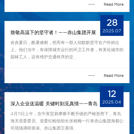
Read More
28
2025.07
致敬高温下的坚守者！——赤山集团开展
炎炎夏日，酷暑难耐，然而有一群人却默默坚守在户外岗位
上。他们当中，有保障城市运行的环卫工作者，有美化城市的
园林工人，还有维护交通秩序的交...
Read More
12
2025.04
深入企业送温暖 关键时刻见真情——青岛
4月11日上午，在中美贸易摩擦不断升级的严峻形势下，青岛
海关党委委员、党委纪检组组长张相梅一行来赤山集团海都公
司现场调研座谈。赤山集团王善强...