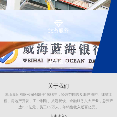
旅游服务
金融服务
关于我们
赤山集团有限公司创建于1988年，经营范围涉及海洋捕捞、建筑工
程、房地产开发、工业制造、旅游餐饮、金融服务六大产业，
总资产
达150亿元，员工1.2万人，年销售收入近百亿元。
点击进入>