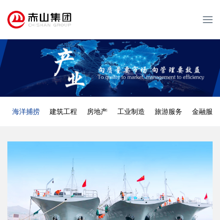
T
o
g
g
l
e
n
a
v
海洋捕捞
建筑工程
房地产
工业制造
旅游服务
金融服务
i
g
a
t
i
o
n